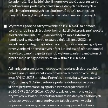
świadomość, iż w każdej chwili mogę wystąpić o zaprzestanie
przetwarzania podanych przeze mnie danych osobowych w
celach marketingowych, co skutkować będzie usunięciem
danych z baz wykorzystywanych w celach marketingowych.
Wyrażam zgodę na otrzymywanie od BYHOUSE za pomocą
telefonu, lub innych środków komunikacji elektronicznej: poczty
elektronicznej lub SMS, skierowanej do mnie informacji
handlowej w rozumieniu ustawy z dnia 18 lipca 2002 r. o
świadczeniu usług drogą elektroniczną, oraz wyrażam zgodę na
przesyłanie mi potencjalnych ofert lub ogłoszeń nieruchomości,
w związku z moim zapytaniem lub wykonywaniem zamówionych
przeze mnie usług pośrednictwa w firmie BYHOUSE.
Administratorem danych osobowych podanych dobrowolnie
przez Pana / Panią w celu wykonywania zamówionych usług
jest: BYHOUSE Stanisław Fotyniuk, z siedzibą w Warszawie 04-
836, ul. Limby 3 Dane osobowe podane dobrowolnie przez
klienta przetwarzane są zgodnie z rozporządzeniem (UE)
2016/679 z 27.04.2016r.RODO w zakresie ochrony osób
fizycznych w związku z przetwarzaniem ich danych osobowych,
także ze swobodnym przepływem takich danych w celu
odpowiedzi na zapytania, zawarcia umowy pośrednictwa z