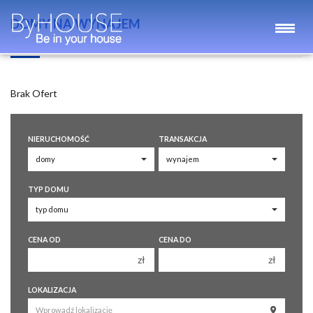
DOMY NA WYNAJEM
Brak Ofert
NIERUCHOMOŚĆ
TRANSAKCJA
TYP DOMU
CENA OD
CENA DO
zł
zł
150 000 zł
150 000 zł
LOKALIZACJA
200 000 zł
200 000 zł