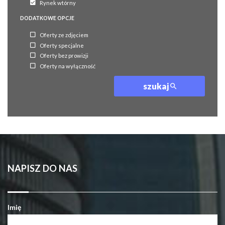
Rynek wtórny
DODATKOWE OPCJE
Oferty ze zdjęciem
Oferty specjalne
Oferty bez prowizji
Oferty na wyłączność
szukaj
NAPISZ DO NAS
Imię