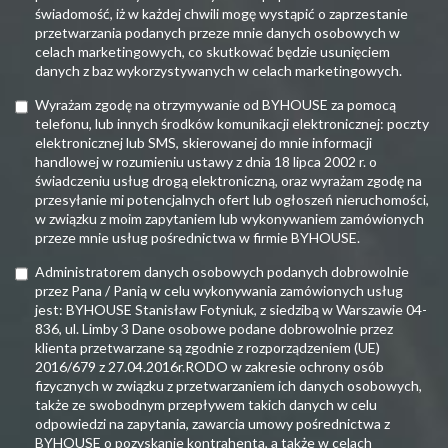
świadomość, iż w każdej chwili mogę wystąpić o zaprzestanie
przetwarzania podanych przeze mnie danych osobowych w
celach marketingowych, co skutkować będzie usunięciem
danych z baz wykorzystywanych w celach marketingowych.
Wyrażam zgodę na otrzymywanie od BYHOUSE za pomocą
telefonu, lub innych środków komunikacji elektronicznej: poczty
elektronicznej lub SMS, skierowanej do mnie informacji
handlowej w rozumieniu ustawy z dnia 18 lipca 2002 r. o
świadczeniu usług drogą elektroniczną, oraz wyrażam zgodę na
przesyłanie mi potencjalnych ofert lub ogłoszeń nieruchomości,
w związku z moim zapytaniem lub wykonywaniem zamówionych
przeze mnie usług pośrednictwa w firmie BYHOUSE.
Administratorem danych osobowych podanych dobrowolnie
przez Pana / Panią w celu wykonywania zamówionych usług
jest: BYHOUSE Stanisław Fotyniuk, z siedzibą w Warszawie 04-
836, ul. Limby 3 Dane osobowe podane dobrowolnie przez
klienta przetwarzane są zgodnie z rozporządzeniem (UE)
2016/679 z 27.04.2016r.RODO w zakresie ochrony osób
fizycznych w związku z przetwarzaniem ich danych osobowych,
także ze swobodnym przepływem takich danych w celu
odpowiedzi na zapytania, zawarcia umowy pośrednictwa z
BYHOUSE o pozyskanie kontrahenta, a także w celach