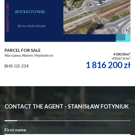
PARCEL FOR SALE
2
4 030,00 m
Warszawa, Wawer, Międzylesie
2
450,67 zł/m
1 816 200 zł
BHS-GS-214
CONTACT THE AGENT - STANISŁAW FOTYNIUK
First name