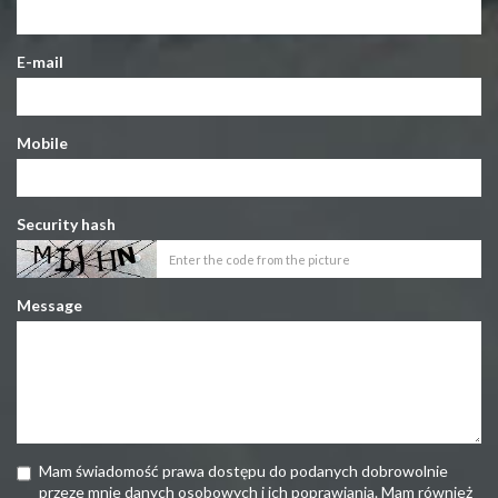
E-mail
Mobile
Security hash
Message
Mam świadomość prawa dostępu do podanych dobrowolnie
przeze mnie danych osobowych i ich poprawiania. Mam również