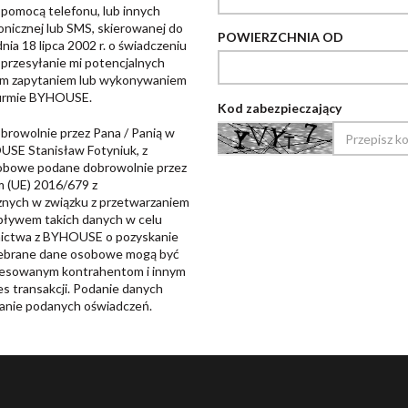
omocą telefonu, lub innych
onicznej lub SMS, skierowanej do
POWIERZCHNIA OD
ia 18 lipca 2002 r. o świadczeniu
 przesyłanie mi potencjalnych
oim zapytaniem lub wykonywaniem
firmie BYHOUSE.
Kod zabezpieczający
rowolnie przez Pana / Panią w
SE Stanisław Fotyniuk, z
sobowe podane dobrowolnie przez
m (UE) 2016/679 z
znych w związku z przetwarzaniem
pływem takich danych w celu
nictwa z BYHOUSE o pozyskanie
 Zebrane dane osobowe mogą być
eresowanym kontrahentom i innym
 transakcji. Podanie danych
anie podanych oświadczeń.