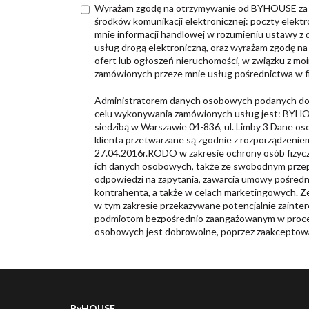
Wyrażam zgodę na otrzymywanie od BYHOUSE za p
środków komunikacji elektronicznej: poczty elektr
mnie informacji handlowej w rozumieniu ustawy z dn
usług drogą elektroniczną, oraz wyrażam zgodę na
ofert lub ogłoszeń nieruchomości, w związku z m
zamówionych przeze mnie usług pośrednictwa w 
Administratorem danych osobowych podanych dob
celu wykonywania zamówionych usług jest: BYHOU
siedzibą w Warszawie 04-836, ul. Limby 3 Dane o
klienta przetwarzane są zgodnie z rozporządzenie
27.04.2016r.RODO w zakresie ochrony osób fizyc
ich danych osobowych, także ze swobodnym prze
odpowiedzi na zapytania, zawarcia umowy pośred
kontrahenta, a także w celach marketingowych.
w tym zakresie przekazywane potencjalnie zaint
podmiotom bezpośrednio zaangażowanym w proces
osobowych jest dobrowolne, poprzez zaakceptow
ByHOUSE