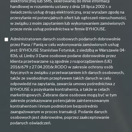
elektronicznej lub SMS, skierowanej do mnie informacji
handlowej w rozumieniu ustawy z dnia 18 lipca 2002 r. o
świadczeniu usług drogą elektroniczną, oraz wyrażam zgodę na
przesyłanie mi potencjalnych ofert lub ogłoszeń nieruchomości,
w związku z moim zapytaniem lub wykonywaniem zamówionych
przeze mnie usług pośrednictwa w firmie BYHOUSE.
Administratorem danych osobowych podanych dobrowolnie
przez Pana / Panią w celu wykonywania zamówionych usług
jest: BYHOUSE Stanisław Fotyniuk, z siedzibą w Warszawie 04-
836, ul. Limby 3 Dane osobowe podane dobrowolnie przez
klienta przetwarzane są zgodnie z rozporządzeniem (UE)
2016/679 z 27.04.2016r.RODO w zakresie ochrony osób
fizycznych w związku z przetwarzaniem ich danych osobowych,
także ze swobodnym przepływem takich danych w celu
odpowiedzi na zapytania, zawarcia umowy pośrednictwa z
BYHOUSE o pozyskanie kontrahenta, a także w celach
marketingowych. Zebrane dane osobowe mogą być w tym
zakresie przekazywane potencjalnie zainteresowanym
kontrahentom i innym podmiotom bezpośrednio
zaangażowanym w proces transakcji. Podanie danych
osobowych jest dobrowolne, poprzez zaakceptowanie
podanych oświadczeń.