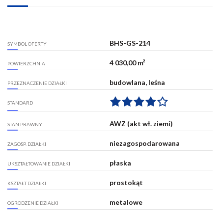
BHS-GS-214
SYMBOL OFERTY
4 030,00 m²
POWIERZCHNIA
budowlana, leśna
PRZEZNACZENIE DZIAŁKI
STANDARD
AWZ (akt wł. ziemi)
STAN PRAWNY
niezagospodarowana
ZAGOSP. DZIAŁKI
płaska
UKSZTAŁTOWANIE DZIAŁKI
prostokąt
KSZTAŁT DZIAŁKI
metalowe
OGRODZENIE DZIAŁKI